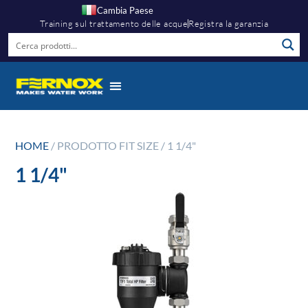
Cambia Paese
Training sul trattamento delle acque
Registra la garanzia
HOME
/ PRODOTTO FIT SIZE / 1 1/4"
1 1/4"