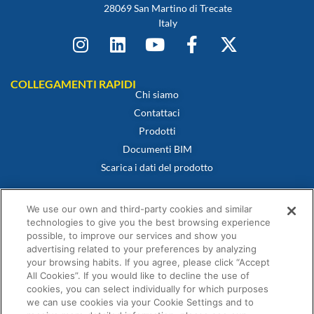
28069 San Martino di Trecate
Italy
COLLEGAMENTI RAPIDI
Chi siamo
Contattaci
Prodotti
Documenti BIM
Scarica i dati del prodotto
POLITICHE
Certificato di conformità
We use our own and third-party cookies and similar
Politica sui cookie
technologies to give you the best browsing experience
possible, to improve our services and show you
Dichiarazione di non responsabilità
advertising related to your preferences by analyzing
Informativa sulla privacy
your browsing habits. If you agree, please click “Accept
Termini e condizioni di vendita
All Cookies”. If you would like to decline the use of
cookies, you can select individually for which purposes
Dichiarazione di garanzia
we can use cookies via your Cookie Settings and to