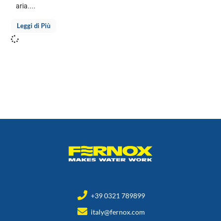
aria....
Leggi di Più
+39 0321 789899
italy@fernox.com