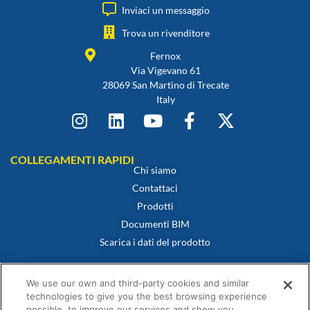
Inviaci un messaggio
Trova un rivenditore
Fernox
Via Vigevano 61
28069 San Martino di Trecate
Italy
COLLEGAMENTI RAPIDI
Chi siamo
Contattaci
Prodotti
Documenti BIM
Scarica i dati del prodotto
POLITICHE
Certificato di conformità
We use our own and third-party cookies and similar
Politica sui cookie
technologies to give you the best browsing experience
possible, to improve our services and show you