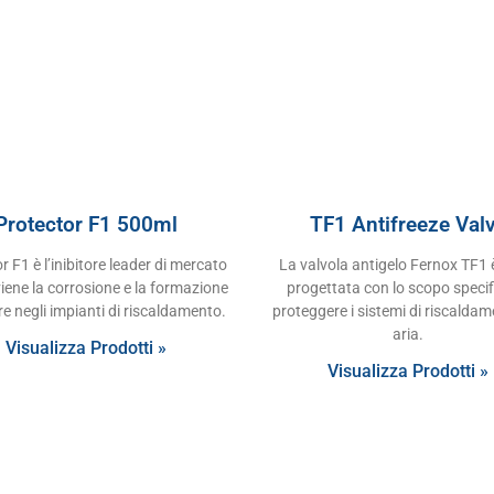
Protector F1 500ml
TF1 Antifreeze Val
r F1 è l’inibitore leader di mercato
La valvola antigelo Fernox TF1 
iene la corrosione e la formazione
progettata con lo scopo specif
re negli impianti di riscaldamento.
proteggere i sistemi di riscalda
aria.
Visualizza Prodotti »
Visualizza Prodotti »