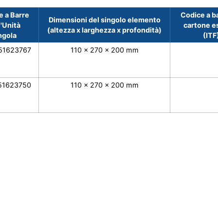
e a Barre
Codice a ba
Dimensioni del singolo elemento
l'Unità
cartone e
(altezza x larghezza x profondità)
ngola
(ITF
51623767
110 x 270 x 200 mm
51623750
110 x 270 x 200 mm