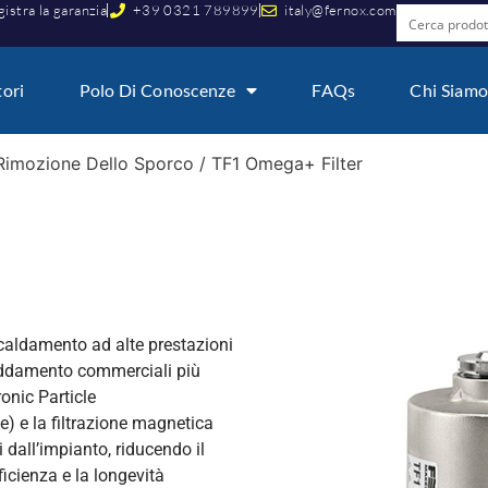
istra la garanzia
+39 0321 789899
italy@fernox.com
tori
Polo Di Conoscenze
FAQs
Chi Siam
Rimozione Dello Sporco
/ TF1 Omega+ Filter
iscaldamento ad alte prestazioni
reddamento commerciali più
onic Particle
e) e la filtrazione magnetica
 dall’impianto, riducendo il
ficienza e la longevità