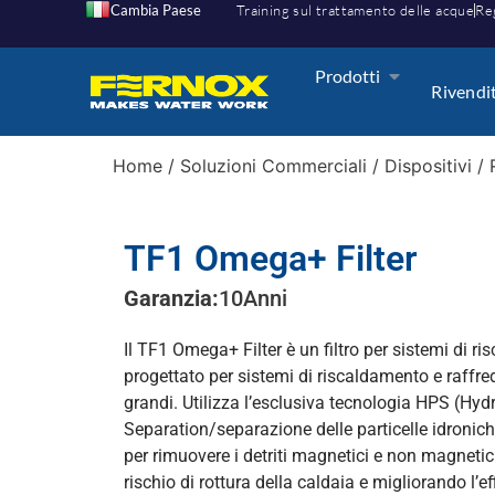
Cambia Paese
Training sul trattamento delle acque
Reg
Prodotti
Rivendi
Home
/
Soluzioni Commerciali
/
Dispositivi
/
TF1 Omega+ Filter
Garanzia:
10
Anni
Il TF1 Omega+ Filter è un filtro per sistemi di r
progettato per sistemi di riscaldamento e raff
grandi. Utilizza l’esclusiva tecnologia HPS (Hydr
Separation/separazione delle particelle idronich
per rimuovere i detriti magnetici e non magnetici
rischio di rottura della caldaia e migliorando l’ef