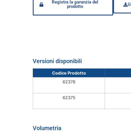
Registra la garanzia del
G
prodotto
Versioni disponibili
Codice Prodotto
62376
62375
Volumetria