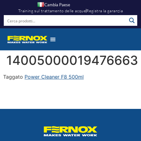
Cambia Paese
Training sul trattamento delle acque
Registra la garanzia
14005000019476663
Taggato
Power Cleaner F8 500ml