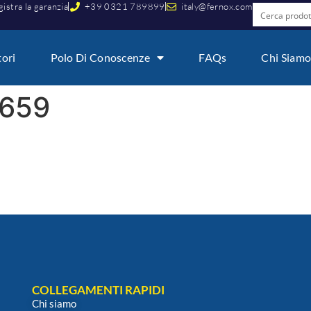
istra la garanzia
+39 0321 789899
italy@fernox.com
tori
Polo Di Conoscenze
FAQs
Chi Siam
659
COLLEGAMENTI RAPIDI
Chi siamo