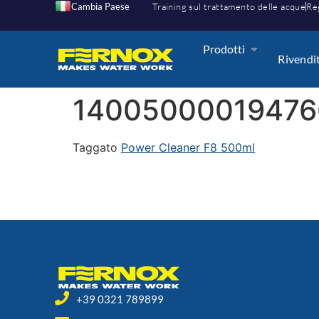
Cambia Paese
Training sul trattamento delle acque
Reg
Prodotti
Rivendi
14005000019476
Taggato
Power Cleaner F8 500ml
+39 0321 789899