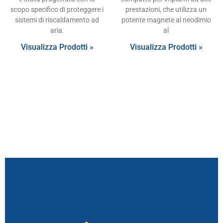
scopo specifico di proteggere i
prestazioni, che utilizza un
sistemi di riscaldamento ad
potente magnete al neodimio
aria.
al
Visualizza Prodotti »
Visualizza Prodotti »