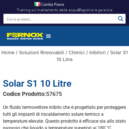
Cambia Paese
Training sul trattamento delle acque
Registra la garanzia
Home
/
Soluzioni Rinnovabili
/
Chimici
/
Inibitori
/ Solar S1
10 Litre
Solar S1 10 Litre
Codice Prodotto:
57675
Un fluido termovettore inibito che è progettato per proteggere
tutti gli impianti di riscaldamento solare termico a
temperature elevate. Questo prodotto è efficace sia allo stato
gassoso che liquido a temperature superiori ai 180 °C.