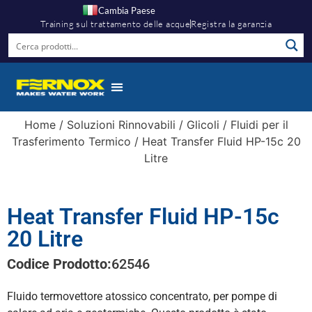
Cambia Paese
Training sul trattamento delle acque
Registra la garanzia
Home
/
Soluzioni Rinnovabili
/
Glicoli
/
Fluidi per il
Trasferimento Termico
/ Heat Transfer Fluid HP-15c 20
Litre
Heat Transfer Fluid HP-15c
20 Litre
Codice Prodotto:
62546
Fluido termovettore atossico concentrato, per pompe di