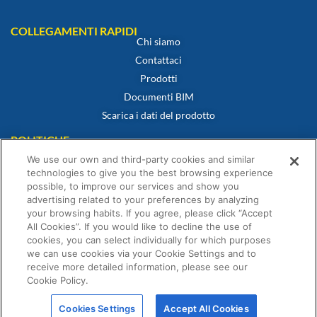
COLLEGAMENTI RAPIDI
Chi siamo
Contattaci
Prodotti
Documenti BIM
Scarica i dati del prodotto
POLITICHE
Certificato di conformità
We use our own and third-party cookies and similar
Politica sui cookie
technologies to give you the best browsing experience
possible, to improve our services and show you
Dichiarazione di non responsabilità
advertising related to your preferences by analyzing
Informativa sulla privacy
your browsing habits. If you agree, please click “Accept
Termini e condizioni di vendita
All Cookies”. If you would like to decline the use of
cookies, you can select individually for which purposes
Dichiarazione di garanzia
we can use cookies via your Cookie Settings and to
receive more detailed information, please see our
Cookie Policy.
Cookies Settings
Accept All Cookies
© Fernox è un’azienda di Element Solutions Inc 2026. Tutti i diritti riservati.