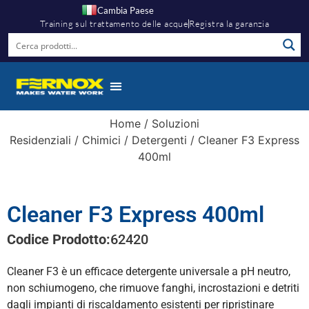
Cambia Paese
Training sul trattamento delle acque
Registra la garanzia
Home
/
Soluzioni
Residenziali
/
Chimici
/
Detergenti
/ Cleaner F3 Express
400ml
Cleaner F3 Express 400ml
Codice Prodotto:
62420
Cleaner F3 è un efficace detergente universale a pH neutro,
non schiumogeno, che rimuove fanghi, incrostazioni e detriti
dagli impianti di riscaldamento esistenti per ripristinare