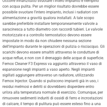
Occorre innanzitutto svuotare l’intero impianto e riempirlo
con acqua pulita. Per un miglior risultato dovrebbe essere
possibile svuotare l’intero impianto, inclusi i radiatori con
alimentazione a gravità qualora installati. A tale scopo
sarebbe preferibile installare temporaneamente valvole a
saracinesca a tutto diametro con raccordi tubieri. Le valvole
motorizzate e a controllo termostatico devono essere
impostate in modo da non chiudere nessuna sezione
dell’impianto durante le operazioni di pulizia o risciacquo. Gli
scarichi devono essere smaltiti attraverso le condutture di
acque reflue, e non con il drenaggio delle acque di superficie.
Fernox Cleaner F3 Express va aggiunto attraverso il vaso di
espansione negli impianti a vaso aperto. Negli impianti
sigillati aggiungere attraverso un radiatore, utilizzando
Fernox Injector. Quando si puliscono impianti già in uso, i
residui melmosi e detriti si dovrebbero disperdere entro
un’ora alla temperatura normale di esercizio. Comunque, per
rimuovere sedimenti induriti di ossidi di ferro e incrostazioni
di calcare, il tempo di pulitura può essere esteso fino a una