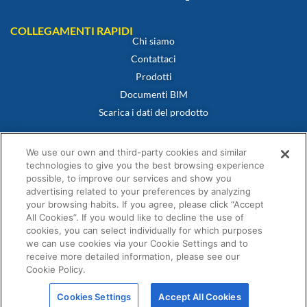
COLLEGAMENTI RAPIDI
Chi siamo
Contattaci
Prodotti
Documenti BIM
Scarica i dati del prodotto
POLITICHE
Certificato di conformità
We use our own and third-party cookies and similar
Politica sui cookie
technologies to give you the best browsing experience
possible, to improve our services and show you
Dichiarazione di non responsabilità
advertising related to your preferences by analyzing
Informativa sulla privacy
your browsing habits. If you agree, please click “Accept
Termini e condizioni di vendita
All Cookies”. If you would like to decline the use of
cookies, you can select individually for which purposes
Dichiarazione di garanzia
we can use cookies via your Cookie Settings and to
receive more detailed information, please see our
Cookie Policy.
Cookies Settings
Accept All Cookies
© Fernox è un’azienda di Element Solutions Inc 2026. Tutti i diritti riservati.