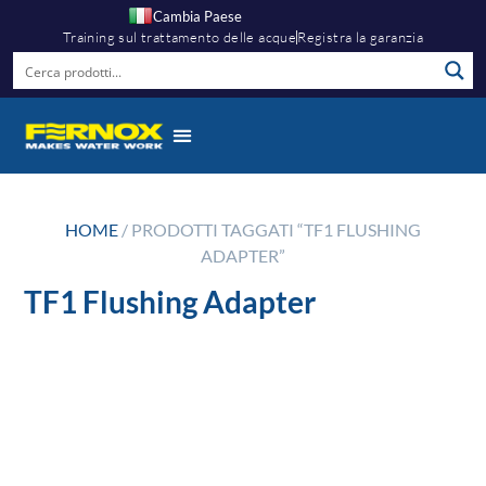
Cambia Paese
Training sul trattamento delle acque
Registra la garanzia
HOME
/ PRODOTTI TAGGATI “TF1 FLUSHING
ADAPTER”
TF1 Flushing Adapter