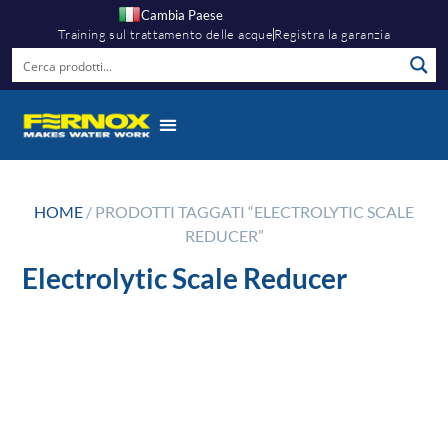
Cambia Paese
Training sul trattamento delle acque
Registra la garanzia
HOME
/ PRODOTTI TAGGATI “ELECTROLYTIC SCALE
REDUCER”
Electrolytic Scale Reducer