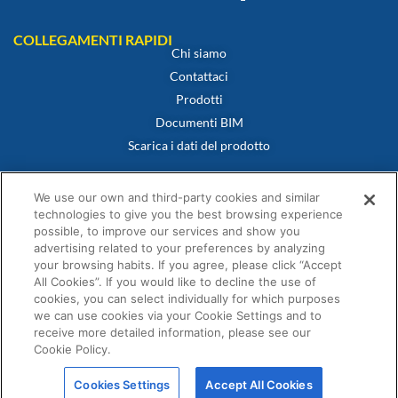
COLLEGAMENTI RAPIDI
Chi siamo
Contattaci
Prodotti
Documenti BIM
Scarica i dati del prodotto
POLITICHE
Certificato di conformità
We use our own and third-party cookies and similar
Politica sui cookie
technologies to give you the best browsing experience
possible, to improve our services and show you
Dichiarazione di non responsabilità
advertising related to your preferences by analyzing
Informativa sulla privacy
your browsing habits. If you agree, please click “Accept
Termini e condizioni di vendita
All Cookies”. If you would like to decline the use of
cookies, you can select individually for which purposes
Dichiarazione di garanzia
we can use cookies via your Cookie Settings and to
receive more detailed information, please see our
Cookie Policy.
Cookies Settings
Accept All Cookies
© Fernox è un’azienda di Element Solutions Inc 2026. Tutti i diritti riservati.