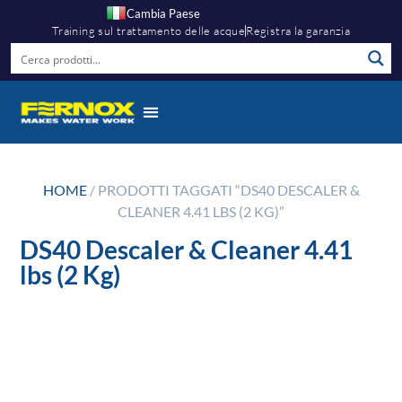
Cambia Paese
Training sul trattamento delle acque
Registra la garanzia
HOME
/ PRODOTTI TAGGATI “DS40 DESCALER &
CLEANER 4.41 LBS (2 KG)”
DS40 Descaler & Cleaner 4.41
lbs (2 Kg)