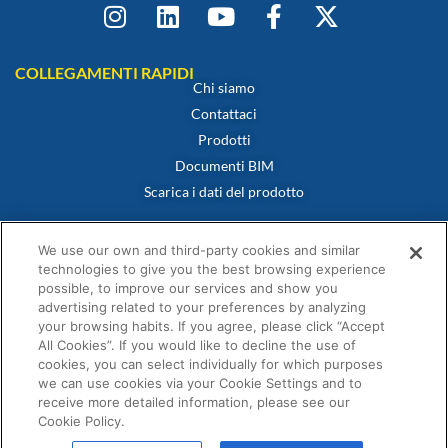
COLLEGAMENTI RAPIDI
Chi siamo
Contattaci
Prodotti
Documenti BIM
Scarica i dati del prodotto
POLITICHE
Certificato di conformità
We use our own and third-party cookies and similar
Politica sui cookie
technologies to give you the best browsing experience
possible, to improve our services and show you
Dichiarazione di non responsabilità
advertising related to your preferences by analyzing
Informativa sulla privacy
your browsing habits. If you agree, please click “Accept
Termini e condizioni di vendita
All Cookies”. If you would like to decline the use of
cookies, you can select individually for which purposes
Dichiarazione di garanzia
we can use cookies via your Cookie Settings and to
receive more detailed information, please see our
Cookie Policy.