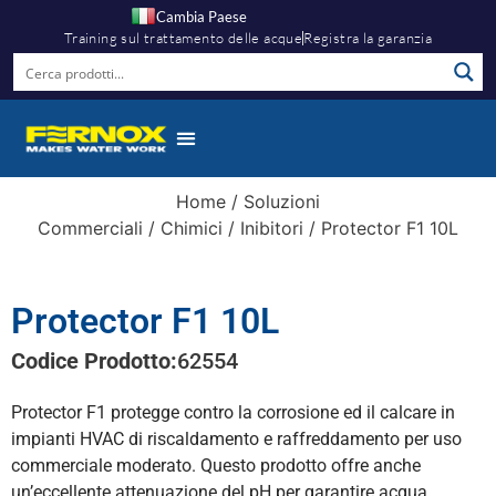
Cambia Paese
Training sul trattamento delle acque
Registra la garanzia
Home
/
Soluzioni
Commerciali
/
Chimici
/
Inibitori
/ Protector F1 10L
Protector F1 10L
Codice Prodotto:
62554
Protector F1 protegge contro la corrosione ed il calcare in
impianti HVAC di riscaldamento e raffreddamento per uso
commerciale moderato. Questo prodotto offre anche
un’eccellente attenuazione del pH per garantire acqua