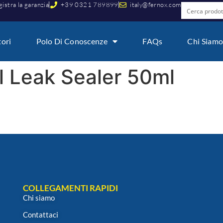
istra la garanzia
+39 0321 789899
italy@fernox.com
tori
Polo Di Conoscenze
FAQs
Chi Siam
l Leak Sealer 50ml
COLLEGAMENTI RAPIDI
Chi siamo
Contattaci