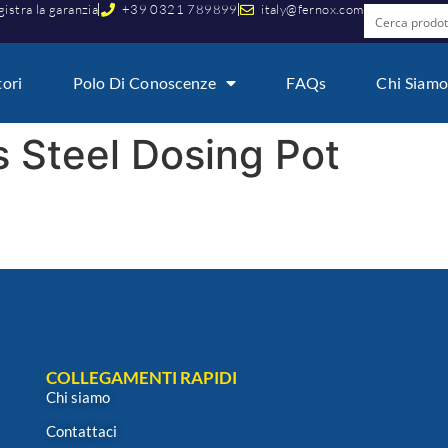
istra la garanzia
+39 0321 789899
italy@fernox.com
tori
Polo Di Conoscenze
FAQs
Chi Siam
s Steel Dosing Pot
COLLEGAMENTI RAPIDI
Chi siamo
Contattaci