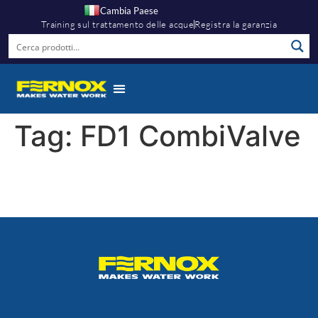
Cambia Paese
Training sul trattamento delle acque
Registra la garanzia
Tag:
FD1 CombiValve