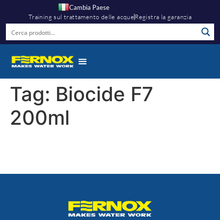
Cambia Paese
Training sul trattamento delle acque
Registra la garanzia
Tag:
Biocide F7
200ml