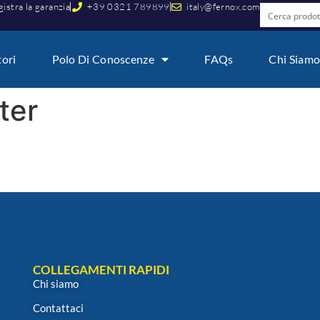
istra la garanzia
+39 0321 789899
italy@fernox.com
tori
Polo Di Conoscenze
FAQs
Chi Siam
ter
COLLEGAMENTI RAPIDI
Chi siamo
Contattaci