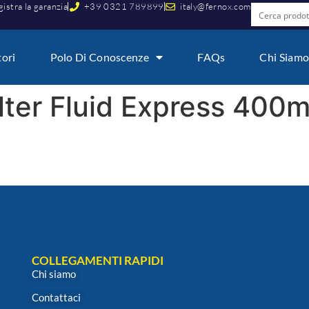
istra la garanzia
+39 0321 789899
italy@fernox.com
tori
Polo Di Conoscenze
FAQs
Chi Siam
lter Fluid Express 400m
COLLEGAMENTI RAPIDI
Chi siamo
Contattaci